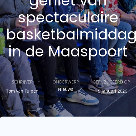
geniet van
spectaculaire
basketbalmidda
in de Maaspoort
SCHRIJVER
ONDERWERP
GEPUBLICEERD OP
Nieuws
Tom van Fulpen
19 januari 2026